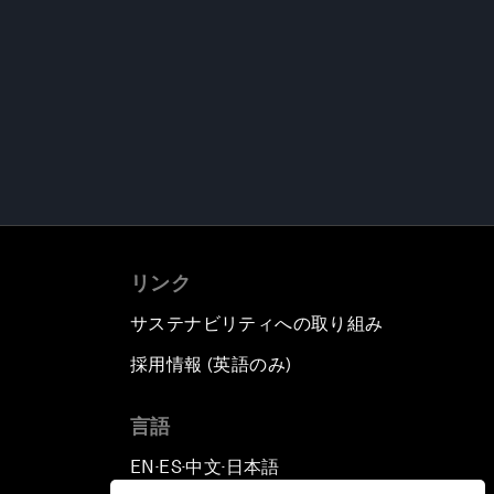
リンク
サステナビリティへの取り組み
採用情報 (英語のみ)
て
言語
EN
ES
中文
日本語
▪
▪
▪