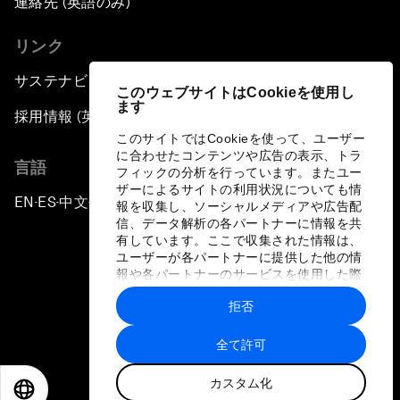
連絡先 (英語のみ)
リンク
サステナビリティへの取り組み
このウェブサイトはCookieを使用し
ます
採用情報 (英語のみ)
このサイトではCookieを使って、ユーザー
に合わせたコンテンツや広告の表示、トラ
言語
フィックの分析を行っています。またユー
ザーによるサイトの利用状況についても情
EN
ES
中文
日本語
▪
▪
▪
報を収集し、ソーシャルメディアや広告配
信、データ解析の各パートナーに情報を共
有しています。ここで収集された情報は、
ユーザーが各パートナーに提供した他の情
報や各パートナーのサービスを使用した際
に収集された情報と組み合わされ、各パー
拒否
トナーによって使用されることがありま
プライバシーポリシーと利用規約
す。
全て許可
サイトマップ
カスタム化
©
2026
世界経済フォーラム
EN
ES
中文
日本語