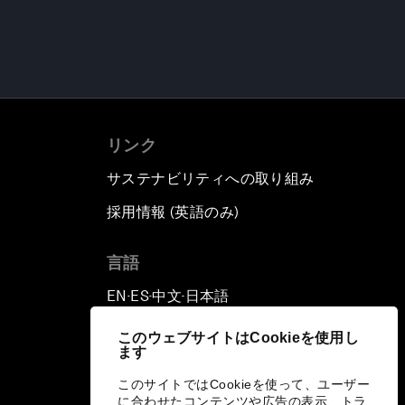
リンク
サステナビリティへの取り組み
採用情報 (英語のみ)
て
言語
EN
ES
中文
日本語
▪
▪
▪
このウェブサイトはCookieを使用し
ます
このサイトではCookieを使って、ユーザー
に合わせたコンテンツや広告の表示、トラ