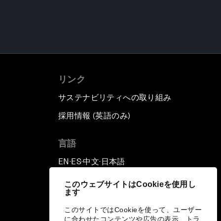
リンク
サステナビリティへの取り組み
採用情報 (英語のみ)
て
言語
EN
ES
中文
日本語
▪
▪
▪
このウェブサイトはCookieを使用し
ます
このサイトではCookieを使って、ユーザー
に合わせたコンテンツや広告の表示、トラ