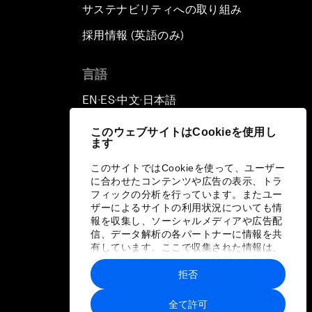
サステナビリティへの取り組み
採用情報 (英語のみ)
て
言語
EN
ES
中文
日本語
▪
▪
▪
このウェブサイトはCookieを使用し
ます
このサイトではCookieを使って、ユーザー
に合わせたコンテンツや広告の表示、トラ
フィックの分析を行っています。またユー
ザーによるサイトの利用状況についても情
報を収集し、ソーシャルメディアや広告配
信、データ解析の各パートナーに情報を共
有しています。ここで収集された情報は、
ユーザーが各パートナーに提供した他の情
報や各パートナーのサービスを使用した際
拒否
に収集された情報と組み合わされ、各パー
トナーによって使用されることがありま
全て許可