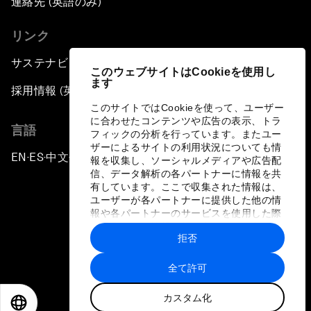
連絡先 (英語のみ)
リンク
サステナビリティへの取り組み
このウェブサイトはCookieを使用し
ます
採用情報 (英語のみ)
このサイトではCookieを使って、ユーザー
に合わせたコンテンツや広告の表示、トラ
言語
フィックの分析を行っています。またユー
ザーによるサイトの利用状況についても情
EN
ES
中文
日本語
▪
▪
▪
報を収集し、ソーシャルメディアや広告配
信、データ解析の各パートナーに情報を共
有しています。ここで収集された情報は、
ユーザーが各パートナーに提供した他の情
報や各パートナーのサービスを使用した際
に収集された情報と組み合わされ、各パー
拒否
トナーによって使用されることがありま
プライバシーポリシーと利用規約
す。
全て許可
サイトマップ
カスタム化
©
2026
世界経済フォーラム
EN
ES
中文
日本語