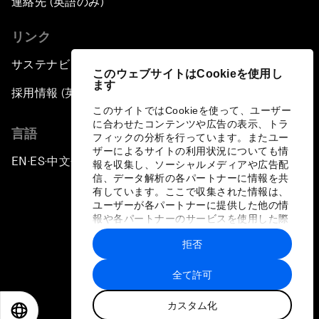
連絡先 (英語のみ)
リンク
サステナビリティへの取り組み
このウェブサイトはCookieを使用し
ます
採用情報 (英語のみ)
このサイトではCookieを使って、ユーザー
に合わせたコンテンツや広告の表示、トラ
言語
フィックの分析を行っています。またユー
ザーによるサイトの利用状況についても情
EN
ES
中文
日本語
▪
▪
▪
報を収集し、ソーシャルメディアや広告配
信、データ解析の各パートナーに情報を共
有しています。ここで収集された情報は、
ユーザーが各パートナーに提供した他の情
報や各パートナーのサービスを使用した際
に収集された情報と組み合わされ、各パー
拒否
トナーによって使用されることがありま
プライバシーポリシーと利用規約
す。
全て許可
サイトマップ
カスタム化
©
2026
世界経済フォーラム
EN
ES
中文
日本語