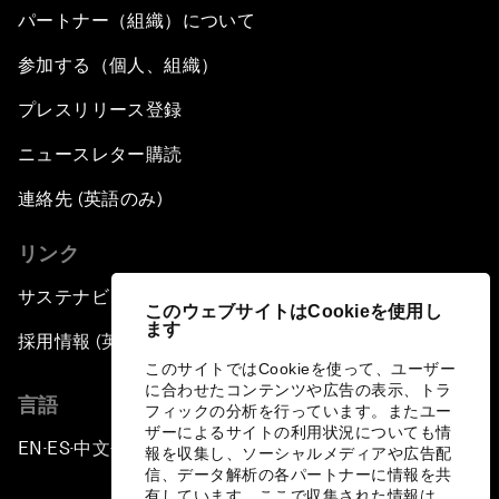
パートナー（組織）について
参加する（個人、組織）
プレスリリース登録
ニュースレター購読
連絡先 (英語のみ)
リンク
サステナビリティへの取り組み
このウェブサイトはCookieを使用し
ます
採用情報 (英語のみ)
このサイトではCookieを使って、ユーザー
に合わせたコンテンツや広告の表示、トラ
言語
フィックの分析を行っています。またユー
ザーによるサイトの利用状況についても情
EN
ES
中文
日本語
▪
▪
▪
報を収集し、ソーシャルメディアや広告配
信、データ解析の各パートナーに情報を共
有しています。ここで収集された情報は、