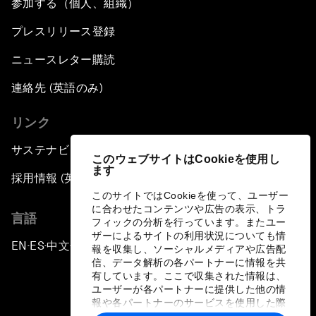
参加する（個人、組織）
プレスリリース登録
ニュースレター購読
連絡先 (英語のみ)
リンク
サステナビリティへの取り組み
このウェブサイトはCookieを使用し
ます
採用情報 (英語のみ)
このサイトではCookieを使って、ユーザー
に合わせたコンテンツや広告の表示、トラ
言語
フィックの分析を行っています。またユー
ザーによるサイトの利用状況についても情
EN
ES
中文
日本語
▪
▪
▪
報を収集し、ソーシャルメディアや広告配
信、データ解析の各パートナーに情報を共
有しています。ここで収集された情報は、
ユーザーが各パートナーに提供した他の情
報や各パートナーのサービスを使用した際