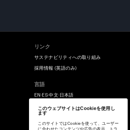
リンク
サステナビリティへの取り組み
採用情報 (英語のみ)
て
言語
EN
ES
中文
日本語
▪
▪
▪
このウェブサイトはCookieを使用し
ます
このサイトではCookieを使って、ユーザー
に合わせたコンテンツや広告の表示、トラ