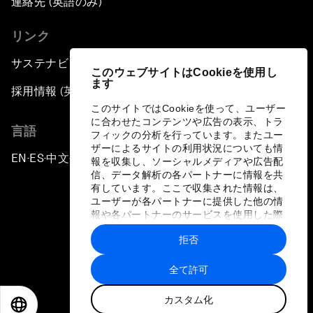
連絡先 (英語のみ)
リンク
サステナビリティへの取り組み
このウェブサイトはCookieを使用し
ます
採用情報 (英語のみ)
このサイトではCookieを使って、ユーザー
に合わせたコンテンツや広告の表示、トラ
言語
フィックの分析を行っています。またユー
ザーによるサイトの利用状況についても情
EN
ES
中文
日本語
▪
▪
▪
報を収集し、ソーシャルメディアや広告配
信、データ解析の各パートナーに情報を共
有しています。ここで収集された情報は、
ユーザーが各パートナーに提供した他の情
報や各パートナーのサービスを使用した際
に収集された情報と組み合わされ、各パー
拒否
トナーによって使用されることがありま
プライバシーポリシーと利用規約
す。
全て許可
サイトマップ
カスタム化
©
2026
世界経済フォーラム
EN
ES
中文
日本語