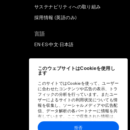
サステナビリティへの取り組み
採用情報 (英語のみ)
て
言語
EN
ES
中文
日本語
▪
▪
▪
このウェブサイトはCookieを使用し
ます
このサイトではCookieを使って、ユーザー
に合わせたコンテンツや広告の表示、トラ
フィックの分析を行っています。またユー
ザーによるサイトの利用状況についても情
報を収集し、ソーシャルメディアや広告配
信、データ解析の各パートナーに情報を共
有しています。ここで収集された情報は、
ユーザーが各パートナーに提供した他の情
報や各パートナーのサービスを使用した際
拒否