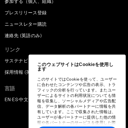
参加する（個人、組織）
プレスリリース登録
ニュースレター購読
連絡先 (英語のみ)
リンク
サステナビリティへの取り組み
このウェブサイトはCookieを使用し
ます
採用情報 (英語のみ)
このサイトではCookieを使って、ユーザー
に合わせたコンテンツや広告の表示、トラ
言語
フィックの分析を行っています。またユー
ザーによるサイトの利用状況についても情
EN
ES
中文
日本語
▪
▪
▪
報を収集し、ソーシャルメディアや広告配
信、データ解析の各パートナーに情報を共
有しています。ここで収集された情報は、
ユーザーが各パートナーに提供した他の情
報や各パートナーのサービスを使用した際