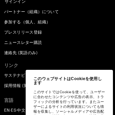
サインイン
パートナー（組織）について
参加する（個人、組織）
プレスリリース登録
ニュースレター購読
連絡先 (英語のみ)
リンク
サステナビリティへの取り組み
このウェブサイトはCookieを使用し
ます
採用情報 (英語のみ)
このサイトではCookieを使って、ユーザー
に合わせたコンテンツや広告の表示、トラ
言語
フィックの分析を行っています。またユー
ザーによるサイトの利用状況についても情
EN
ES
中文
日本語
▪
▪
▪
報を収集し、ソーシャルメディアや広告配