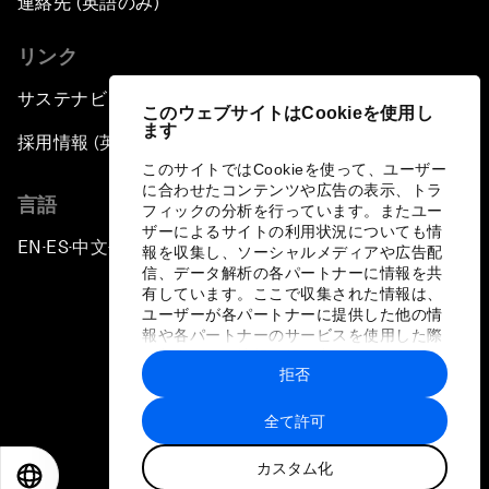
連絡先 (英語のみ)
リンク
サステナビリティへの取り組み
このウェブサイトはCookieを使用し
ます
採用情報 (英語のみ)
このサイトではCookieを使って、ユーザー
に合わせたコンテンツや広告の表示、トラ
言語
フィックの分析を行っています。またユー
ザーによるサイトの利用状況についても情
EN
ES
中文
日本語
▪
▪
▪
報を収集し、ソーシャルメディアや広告配
信、データ解析の各パートナーに情報を共
有しています。ここで収集された情報は、
ユーザーが各パートナーに提供した他の情
報や各パートナーのサービスを使用した際
に収集された情報と組み合わされ、各パー
拒否
トナーによって使用されることがありま
プライバシーポリシーと利用規約
す。
全て許可
サイトマップ
カスタム化
©
2026
世界経済フォーラム
EN
ES
中文
日本語