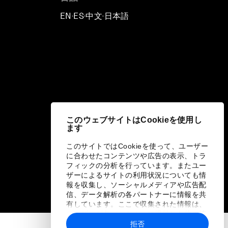
EN
ES
中文
日本語
▪
▪
▪
このウェブサイトはCookieを使用し
ます
このサイトではCookieを使って、ユーザー
に合わせたコンテンツや広告の表示、トラ
フィックの分析を行っています。またユー
ザーによるサイトの利用状況についても情
報を収集し、ソーシャルメディアや広告配
信、データ解析の各パートナーに情報を共
有しています。ここで収集された情報は、
ユーザーが各パートナーに提供した他の情
報や各パートナーのサービスを使用した際
拒否