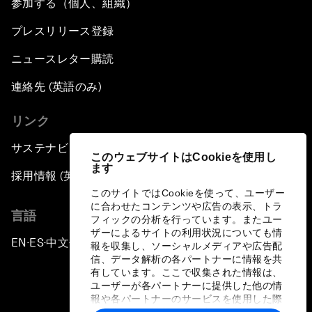
参加する（個人、組織）
プレスリリース登録
ニュースレター購読
連絡先 (英語のみ)
リンク
サステナビリティへの取り組み
このウェブサイトはCookieを使用し
ます
採用情報 (英語のみ)
このサイトではCookieを使って、ユーザー
に合わせたコンテンツや広告の表示、トラ
言語
フィックの分析を行っています。またユー
ザーによるサイトの利用状況についても情
EN
ES
中文
日本語
▪
▪
▪
報を収集し、ソーシャルメディアや広告配
信、データ解析の各パートナーに情報を共
有しています。ここで収集された情報は、
ユーザーが各パートナーに提供した他の情
報や各パートナーのサービスを使用した際