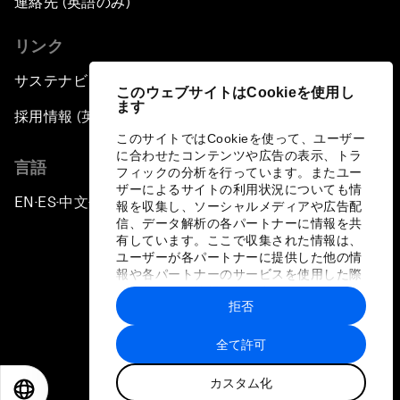
連絡先 (英語のみ)
リンク
サステナビリティへの取り組み
このウェブサイトはCookieを使用し
ます
採用情報 (英語のみ)
このサイトではCookieを使って、ユーザー
に合わせたコンテンツや広告の表示、トラ
言語
フィックの分析を行っています。またユー
ザーによるサイトの利用状況についても情
EN
ES
中文
日本語
▪
▪
▪
報を収集し、ソーシャルメディアや広告配
信、データ解析の各パートナーに情報を共
有しています。ここで収集された情報は、
ユーザーが各パートナーに提供した他の情
報や各パートナーのサービスを使用した際
に収集された情報と組み合わされ、各パー
拒否
トナーによって使用されることがありま
プライバシーポリシーと利用規約
す。
全て許可
サイトマップ
カスタム化
©
2026
世界経済フォーラム
EN
ES
中文
日本語