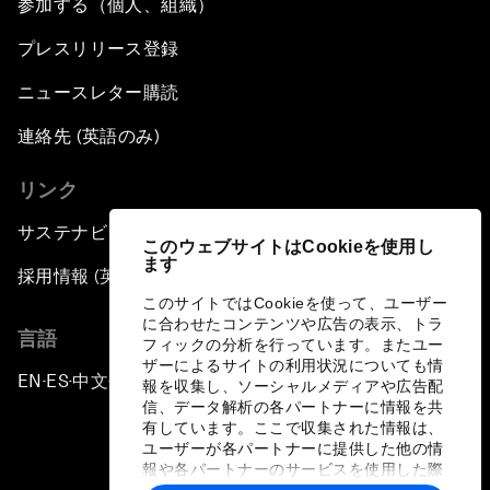
参加する（個人、組織）
プレスリリース登録
ニュースレター購読
連絡先 (英語のみ)
リンク
サステナビリティへの取り組み
このウェブサイトはCookieを使用し
ます
採用情報 (英語のみ)
このサイトではCookieを使って、ユーザー
に合わせたコンテンツや広告の表示、トラ
言語
フィックの分析を行っています。またユー
ザーによるサイトの利用状況についても情
EN
ES
中文
日本語
▪
▪
▪
報を収集し、ソーシャルメディアや広告配
信、データ解析の各パートナーに情報を共
有しています。ここで収集された情報は、
ユーザーが各パートナーに提供した他の情
報や各パートナーのサービスを使用した際