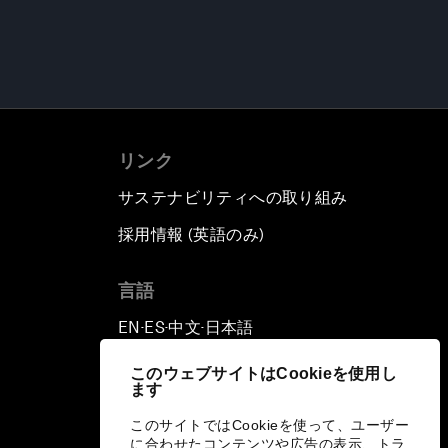
リンク
サステナビリティへの取り組み
採用情報 (英語のみ)
て
言語
EN
ES
中文
日本語
▪
▪
▪
このウェブサイトはCookieを使用し
ます
このサイトではCookieを使って、ユーザー
に合わせたコンテンツや広告の表示、トラ