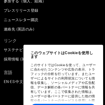
参加する（個人、組織）
プレスリリース登録
ニュースレター購読
連絡先 (英語のみ)
リンク
サステナビリティへの取り組み
このウェブサイトはCookieを使用し
ます
採用情報 (英語のみ)
このサイトではCookieを使って、ユーザー
に合わせたコンテンツや広告の表示、トラ
言語
フィックの分析を行っています。またユー
ザーによるサイトの利用状況についても情
EN
ES
中文
日本語
▪
▪
▪
報を収集し、ソーシャルメディアや広告配
信、データ解析の各パートナーに情報を共
有しています。ここで収集された情報は、
ユーザーが各パートナーに提供した他の情
報や各パートナーのサービスを使用した際