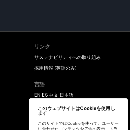
リンク
サステナビリティへの取り組み
採用情報 (英語のみ)
て
言語
EN
ES
中文
日本語
▪
▪
▪
このウェブサイトはCookieを使用し
ます
このサイトではCookieを使って、ユーザー
に合わせたコンテンツや広告の表示、トラ