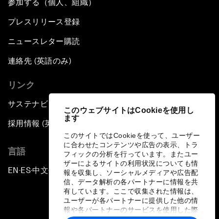
参加する（個人、組織）
プレスリリース登録
ニュースレター購読
連絡先 (英語のみ)
リンク
サステナビリティへの取り組み
このウェブサイトはCookieを使用し
ます
採用情報 (英語のみ)
このサイトではCookieを使って、ユーザー
に合わせたコンテンツや広告の表示、トラ
言語
フィックの分析を行っています。またユー
ザーによるサイトの利用状況についても情
EN
ES
中文
日本語
▪
▪
▪
報を収集し、ソーシャルメディアや広告配
信、データ解析の各パートナーに情報を共
有しています。ここで収集された情報は、
ユーザーが各パートナーに提供した他の情
報や各パートナーのサービスを使用した際