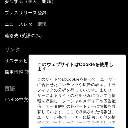
参加する（個人、組織）
プレスリリース登録
ニュースレター購読
連絡先 (英語のみ)
リンク
サステナビリティへの取り組み
このウェブサイトはCookieを使用し
ます
採用情報 (英語のみ)
このサイトではCookieを使って、ユーザー
に合わせたコンテンツや広告の表示、トラ
言語
フィックの分析を行っています。またユー
ザーによるサイトの利用状況についても情
EN
ES
中文
日本語
▪
▪
▪
報を収集し、ソーシャルメディアや広告配
信、データ解析の各パートナーに情報を共
有しています。ここで収集された情報は、
ユーザーが各パートナーに提供した他の情
報や各パートナーのサービスを使用した際