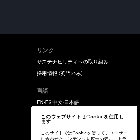
リンク
サステナビリティへの取り組み
採用情報 (英語のみ)
て
言語
EN
ES
中文
日本語
▪
▪
▪
このウェブサイトはCookieを使用し
ます
このサイトではCookieを使って、ユーザー
に合わせたコンテンツや広告の表示、トラ