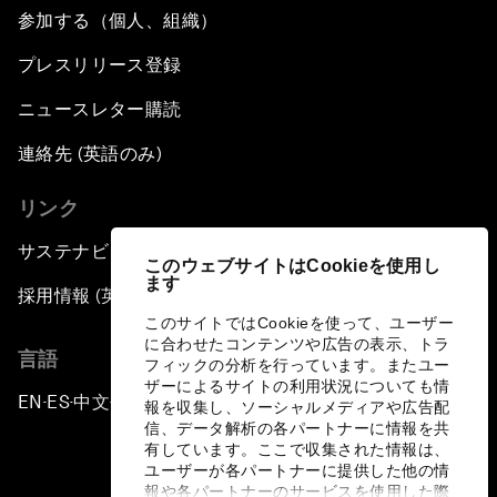
参加する（個人、組織）
プレスリリース登録
ニュースレター購読
連絡先 (英語のみ)
リンク
サステナビリティへの取り組み
このウェブサイトはCookieを使用し
ます
採用情報 (英語のみ)
このサイトではCookieを使って、ユーザー
に合わせたコンテンツや広告の表示、トラ
言語
フィックの分析を行っています。またユー
ザーによるサイトの利用状況についても情
EN
ES
中文
日本語
▪
▪
▪
報を収集し、ソーシャルメディアや広告配
信、データ解析の各パートナーに情報を共
有しています。ここで収集された情報は、
ユーザーが各パートナーに提供した他の情
報や各パートナーのサービスを使用した際