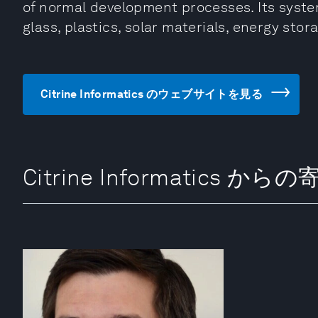
of normal development processes. Its system
glass, plastics, solar materials, energy sto
Citrine Informatics のウェブサイトを見る
Citrine Informatics から