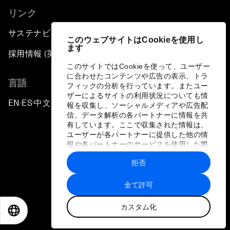
リンク
サステナビリティへの取り組み
このウェブサイトはCookieを使用し
ます
採用情報 (英語のみ)
このサイトではCookieを使って、ユーザー
に合わせたコンテンツや広告の表示、トラ
言語
フィックの分析を行っています。またユー
ザーによるサイトの利用状況についても情
EN
ES
中文
日本語
▪
▪
▪
報を収集し、ソーシャルメディアや広告配
信、データ解析の各パートナーに情報を共
有しています。ここで収集された情報は、
ユーザーが各パートナーに提供した他の情
報や各パートナーのサービスを使用した際
に収集された情報と組み合わされ、各パー
拒否
トナーによって使用されることがありま
プライバシーポリシーと利用規約
す。
全て許可
サイトマップ
カスタム化
©
2026
世界経済フォーラム
EN
ES
中文
日本語