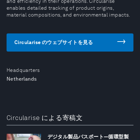
and efficiency in their operations. Circularise
enables detailed tracking of product origins,
material compositions, and environmental impacts.
Circularise のウェブサイトを見る
Headquarters
Netherlands
Circularise による寄稿文
デジタル製品パスポート―循環型製