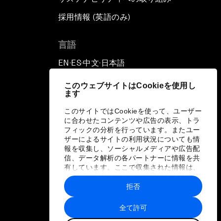
採用情報 (英語のみ)
て
言語
EN
ES
中文
日本語
▪
▪
▪
このウェブサイトはCookieを使用し
ます
このサイトではCookieを使って、ユーザー
に合わせたコンテンツや広告の表示、トラ
フィックの分析を行っています。またユー
ザーによるサイトの利用状況についても情
報を収集し、ソーシャルメディアや広告配
信、データ解析の各パートナーに情報を共
有しています。ここで収集された情報は、
ユーザーが各パートナーに提供した他の情
報や各パートナーのサービスを使用した際
拒否
に収集された情報と組み合わされ、各パー
トナーによって使用されることがありま
全て許可
す。