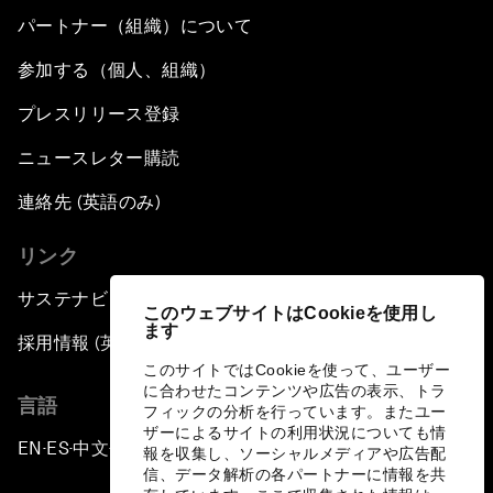
パートナー（組織）について
参加する（個人、組織）
プレスリリース登録
ニュースレター購読
連絡先 (英語のみ)
リンク
サステナビリティへの取り組み
このウェブサイトはCookieを使用し
ます
採用情報 (英語のみ)
このサイトではCookieを使って、ユーザー
に合わせたコンテンツや広告の表示、トラ
言語
フィックの分析を行っています。またユー
ザーによるサイトの利用状況についても情
EN
ES
中文
日本語
▪
▪
▪
報を収集し、ソーシャルメディアや広告配
信、データ解析の各パートナーに情報を共