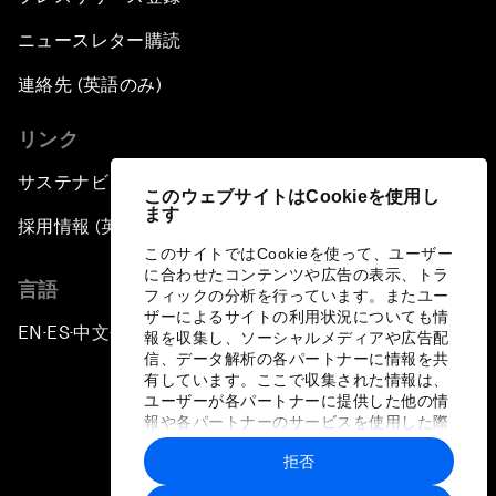
ニュースレター購読
連絡先 (英語のみ)
リンク
サステナビリティへの取り組み
このウェブサイトはCookieを使用し
ます
採用情報 (英語のみ)
このサイトではCookieを使って、ユーザー
に合わせたコンテンツや広告の表示、トラ
言語
フィックの分析を行っています。またユー
ザーによるサイトの利用状況についても情
EN
ES
中文
日本語
▪
▪
▪
報を収集し、ソーシャルメディアや広告配
信、データ解析の各パートナーに情報を共
有しています。ここで収集された情報は、
ユーザーが各パートナーに提供した他の情
報や各パートナーのサービスを使用した際
に収集された情報と組み合わされ、各パー
拒否
トナーによって使用されることがありま
プライバシーポリシーと利用規約
す。