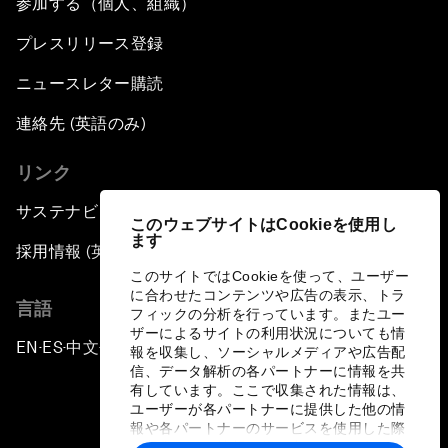
参加する（個人、組織）
プレスリリース登録
ニュースレター購読
連絡先 (英語のみ)
リンク
サステナビリティへの取り組み
このウェブサイトはCookieを使用し
ます
採用情報 (英語のみ)
このサイトではCookieを使って、ユーザー
に合わせたコンテンツや広告の表示、トラ
言語
フィックの分析を行っています。またユー
ザーによるサイトの利用状況についても情
EN
ES
中文
日本語
▪
▪
▪
報を収集し、ソーシャルメディアや広告配
信、データ解析の各パートナーに情報を共
有しています。ここで収集された情報は、
ユーザーが各パートナーに提供した他の情
報や各パートナーのサービスを使用した際
に収集された情報と組み合わされ、各パー