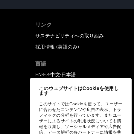
リンク
サステナビリティへの取り組み
採用情報 (英語のみ)
て
言語
EN
ES
中文
日本語
▪
▪
▪
このウェブサイトはCookieを使用し
ます
このサイトではCookieを使って、ユーザー
に合わせたコンテンツや広告の表示、トラ
フィックの分析を行っています。またユー
ザーによるサイトの利用状況についても情
報を収集し、ソーシャルメディアや広告配
信、データ解析の各パートナーに情報を共