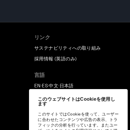
リンク
サステナビリティへの取り組み
採用情報 (英語のみ)
て
言語
EN
ES
中文
日本語
▪
▪
▪
このウェブサイトはCookieを使用し
ます
このサイトではCookieを使って、ユーザー
に合わせたコンテンツや広告の表示、トラ
フィックの分析を行っています。またユー