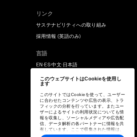
リンク
サステナビリティへの取り組み
採用情報 (英語のみ)
て
言語
EN
ES
中文
日本語
▪
▪
▪
このウェブサイトはCookieを使用し
ます
このサイトではCookieを使って、ユーザー
に合わせたコンテンツや広告の表示、トラ
フィックの分析を行っています。またユー
ザーによるサイトの利用状況についても情
報を収集し、ソーシャルメディアや広告配
信、データ解析の各パートナーに情報を共
有しています。ここで収集された情報は、
ユーザーが各パートナーに提供した他の情