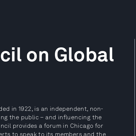
il on Global
ded in 1922, is an independent, non-
ng the public – and influencing the
ncil provides a forum in Chicago for
erts to speak to its members and the