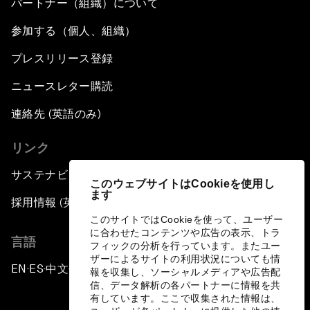
パートナー（組織）について
参加する（個人、組織）
プレスリリース登録
ニュースレター購読
連絡先 (英語のみ)
リンク
サステナビリティへの取り組み
このウェブサイトはCookieを使用し
ます
採用情報 (英語のみ)
このサイトではCookieを使って、ユーザー
に合わせたコンテンツや広告の表示、トラ
言語
フィックの分析を行っています。またユー
ザーによるサイトの利用状況についても情
EN
ES
中文
日本語
▪
▪
▪
報を収集し、ソーシャルメディアや広告配
信、データ解析の各パートナーに情報を共
有しています。ここで収集された情報は、