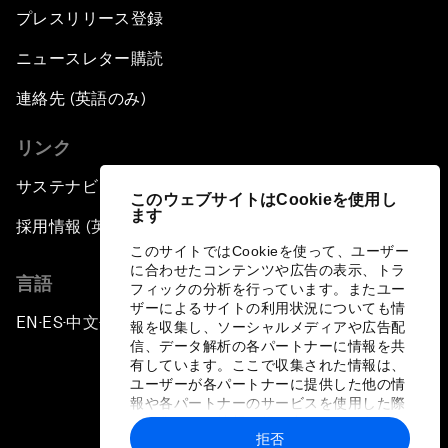
プレスリリース登録
ニュースレター購読
連絡先 (英語のみ)
リンク
サステナビリティへの取り組み
このウェブサイトはCookieを使用し
ます
採用情報 (英語のみ)
このサイトではCookieを使って、ユーザー
に合わせたコンテンツや広告の表示、トラ
言語
フィックの分析を行っています。またユー
ザーによるサイトの利用状況についても情
EN
ES
中文
日本語
▪
▪
▪
報を収集し、ソーシャルメディアや広告配
信、データ解析の各パートナーに情報を共
有しています。ここで収集された情報は、
ユーザーが各パートナーに提供した他の情
報や各パートナーのサービスを使用した際
に収集された情報と組み合わされ、各パー
拒否
トナーによって使用されることがありま