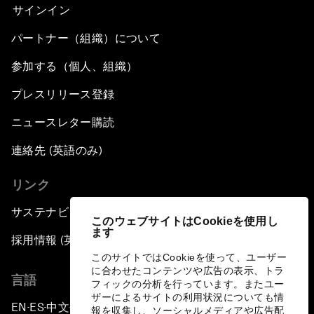
サインイン
パートナー（組織）について
参加する（個人、組織）
プレスリリース登録
ニュースレター購読
連絡先 (英語のみ)
リンク
サステナビリティへの取り組み
このウェブサイトはCookieを使用し
ます
採用情報 (英語のみ)
このサイトではCookieを使って、ユーザー
に合わせたコンテンツや広告の表示、トラ
言語
フィックの分析を行っています。またユー
ザーによるサイトの利用状況についても情
EN
ES
中文
日本語
▪
▪
▪
報を収集し、ソーシャルメディアや広告配