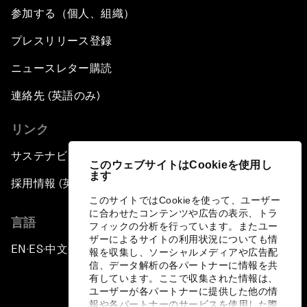
参加する（個人、組織）
プレスリリース登録
ニュースレター購読
連絡先 (英語のみ)
リンク
サステナビリティへの取り組み
このウェブサイトはCookieを使用し
ます
採用情報 (英語のみ)
このサイトではCookieを使って、ユーザー
に合わせたコンテンツや広告の表示、トラ
言語
フィックの分析を行っています。またユー
ザーによるサイトの利用状況についても情
EN
ES
中文
日本語
▪
▪
▪
報を収集し、ソーシャルメディアや広告配
信、データ解析の各パートナーに情報を共
有しています。ここで収集された情報は、
ユーザーが各パートナーに提供した他の情
報や各パートナーのサービスを使用した際