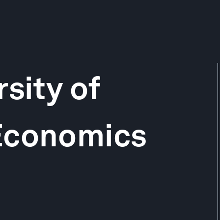
sity of
Economics