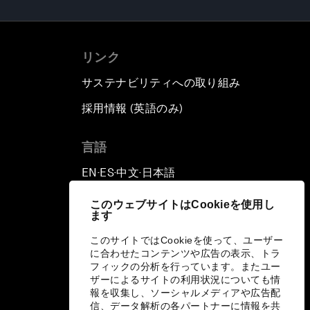
リンク
サステナビリティへの取り組み
採用情報 (英語のみ)
て
言語
EN
ES
中文
日本語
▪
▪
▪
このウェブサイトはCookieを使用し
ます
このサイトではCookieを使って、ユーザー
に合わせたコンテンツや広告の表示、トラ
フィックの分析を行っています。またユー
ザーによるサイトの利用状況についても情
報を収集し、ソーシャルメディアや広告配
信、データ解析の各パートナーに情報を共