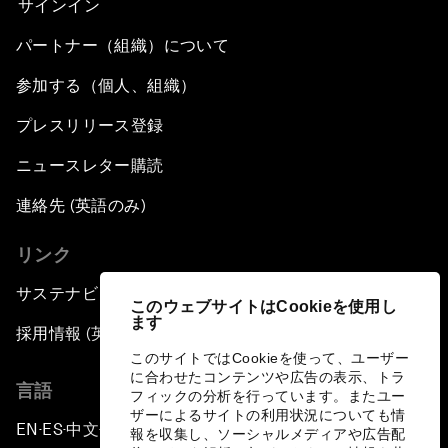
サインイン
パートナー（組織）について
参加する（個人、組織）
プレスリリース登録
ニュースレター購読
連絡先 (英語のみ)
リンク
サステナビリティへの取り組み
このウェブサイトはCookieを使用し
ます
採用情報 (英語のみ)
このサイトではCookieを使って、ユーザー
に合わせたコンテンツや広告の表示、トラ
言語
フィックの分析を行っています。またユー
ザーによるサイトの利用状況についても情
EN
ES
中文
日本語
▪
▪
▪
報を収集し、ソーシャルメディアや広告配