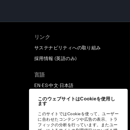
リンク
サステナビリティへの取り組み
採用情報 (英語のみ)
て
言語
EN
ES
中文
日本語
▪
▪
▪
このウェブサイトはCookieを使用し
ます
このサイトではCookieを使って、ユーザー
に合わせたコンテンツや広告の表示、トラ
フィックの分析を行っています。またユー