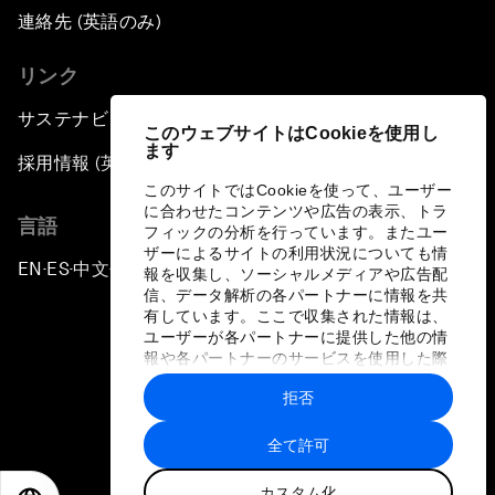
連絡先 (英語のみ)
リンク
サステナビリティへの取り組み
このウェブサイトはCookieを使用し
ます
採用情報 (英語のみ)
このサイトではCookieを使って、ユーザー
に合わせたコンテンツや広告の表示、トラ
言語
フィックの分析を行っています。またユー
ザーによるサイトの利用状況についても情
EN
ES
中文
日本語
▪
▪
▪
報を収集し、ソーシャルメディアや広告配
信、データ解析の各パートナーに情報を共
有しています。ここで収集された情報は、
ユーザーが各パートナーに提供した他の情
報や各パートナーのサービスを使用した際
に収集された情報と組み合わされ、各パー
拒否
トナーによって使用されることがありま
プライバシーポリシーと利用規約
す。
全て許可
サイトマップ
カスタム化