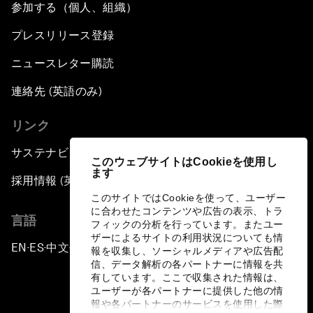
参加する（個人、組織）
プレスリリース登録
ニュースレター購読
連絡先 (英語のみ)
リンク
サステナビリティへの取り組み
このウェブサイトはCookieを使用し
ます
採用情報 (英語のみ)
このサイトではCookieを使って、ユーザー
に合わせたコンテンツや広告の表示、トラ
言語
フィックの分析を行っています。またユー
ザーによるサイトの利用状況についても情
EN
ES
中文
日本語
▪
▪
▪
報を収集し、ソーシャルメディアや広告配
信、データ解析の各パートナーに情報を共
有しています。ここで収集された情報は、
ユーザーが各パートナーに提供した他の情
報や各パートナーのサービスを使用した際