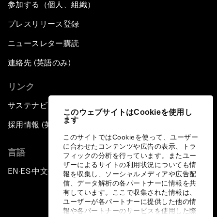
参加する（個人、組織）
プレスリリース登録
ニュースレター購読
連絡先 (英語のみ)
リンク
サステナビリティへの取り組み
このウェブサイトはCookieを使用し
ます
採用情報 (英語のみ)
このサイトではCookieを使って、ユーザー
に合わせたコンテンツや広告の表示、トラ
言語
フィックの分析を行っています。またユー
ザーによるサイトの利用状況についても情
EN
ES
中文
日本語
▪
▪
▪
報を収集し、ソーシャルメディアや広告配
信、データ解析の各パートナーに情報を共
有しています。ここで収集された情報は、
ユーザーが各パートナーに提供した他の情
報や各パートナーのサービスを使用した際