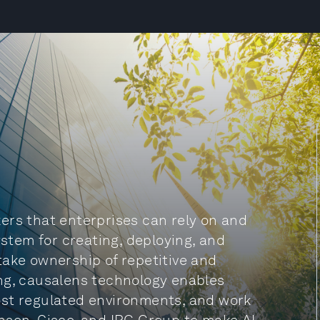
ers that enterprises can rely on and
ystem for creating, deploying, and
take ownership of repetitive and
ng, causalens technology enables
ost regulated environments, and work