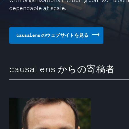
with organisations including Johnson & Joh
dependable at scale.
causaLens のウェブサイトを見る
causaLens からの寄稿者