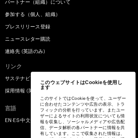
パートナー（組織）について
参加する（個人、組織）
プレスリリース登録
ニュースレター購読
連絡先 (英語のみ)
リンク
サステナビリティへの取り組み
このウェブサイトはCookieを使用し
ます
採用情報 (英語のみ)
このサイトではCookieを使って、ユーザー
に合わせたコンテンツや広告の表示、トラ
言語
フィックの分析を行っています。またユー
ザーによるサイトの利用状況についても情
EN
ES
中文
日本語
▪
▪
▪
報を収集し、ソーシャルメディアや広告配
信、データ解析の各パートナーに情報を共
有しています。ここで収集された情報は、