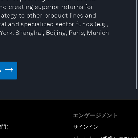
d creating superior returns for
rategy to other product lines and
al and specialized sector funds (e.g.,
 York, Shanghai, Beijing, Paris, Munich
る
エンゲージメント
部門）
サインイン