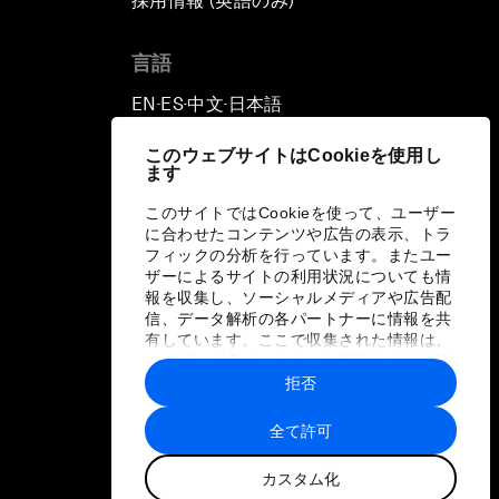
採用情報 (英語のみ)
て
言語
EN
ES
中文
日本語
▪
▪
▪
このウェブサイトはCookieを使用し
ます
このサイトではCookieを使って、ユーザー
に合わせたコンテンツや広告の表示、トラ
フィックの分析を行っています。またユー
ザーによるサイトの利用状況についても情
報を収集し、ソーシャルメディアや広告配
信、データ解析の各パートナーに情報を共
有しています。ここで収集された情報は、
ユーザーが各パートナーに提供した他の情
報や各パートナーのサービスを使用した際
拒否
に収集された情報と組み合わされ、各パー
トナーによって使用されることがありま
全て許可
す。
カスタム化