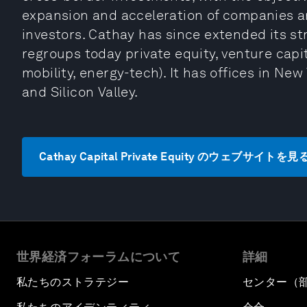
expansion and acceleration of companies an
investors. Cathay has since extended its st
regroups today private equity, venture capit
mobility, energy-tech). It has offices in New
and Silicon Valley.
Cathay Capital Private Equity のウェブサイトを見
世界経済フォーラムについて
詳細
私たちのストラテジー
センター（