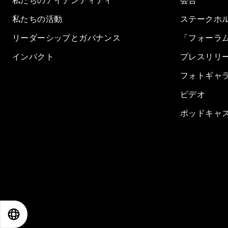
私たちのアイデンティティ
会合
私たちの活動
ステークホ
リーダーシップとガバナンス
「フォーラ
インパクト
プレスリリ
フォトギャ
ビデオ
ポッドキャ
EN
ES
中文
日本語